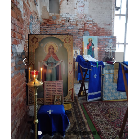
Следующий
1
2
3
4
5
6
7
8
9
10
11
12
13