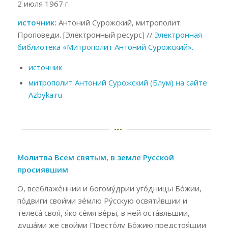
2 июля 1967 г.
источник:
Антоний Сурожский, митрополит.
Проповеди. [Электронный ресурс] //
Электронная
библиотека «Митрополит Антоний Сурожский».
источник
митрополит Антоний Сурожский (Блум) на сайте
Azbyka.ru
Молитва Всем святым, в земле Русской
просиявшим
О, всеблаже́ннии и богому́дрии уго́дницы Бо́жии,
по́двиги свои́ми зе́млю Ру́сскую освяти́вшии и
телеса́ своя́, я́ко се́мя ве́ры, в ней оста́вльшии,
душа́ми же свои́ми Престо́лу Бо́жию предстоя́щии