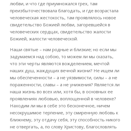
любви, и что где приумножался грех, там
преизбыточествовала благодать, и где возрастала
человеческая жестокость, там проявлялось новое
свидетельство Божией любви, загоревшейся в
человеческих сердцах, свидетельство жалости
Божией, жалости человеческой.
Наши святые – нам родные и близкие; но если мы
задумаемся над собою, то можем ли мы сказать,
что эти черты являются вожделением, мечтой
наших душ, жаждущих вечной жизни? Не ищем ли
мы обеспеченности – а не уязвимости, силы – а не
пораженности, славы – а не унижения? Является ли
наша жизнь во всех или, хотя бы, в основных ее
проявлениях любовью, воплощенной в человеке?
Находим ли мы в себе это бесконечное, ничем
несокрушимое терпение, эту смиренную любовь к
ближнему, эту отдачу себя, эту способность никого
не отвергать, а, по слову Христову, благословлять