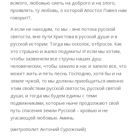
всякого, любовью сиять на доброго и на злого,
проявлять ту любовь, о которой Апостол Павел нам
говорит?..
А если не находим, то мы – вне потока русской
святости, вне пути Христова в русской душе и в
русской истории. Тогда мы осколок, отбросок. Как
это страшно и жалко подумать! И если мы хотим,
чтобы зазвенели все струны наших душ
человеческих, чтобы зажило в нас и запело все, что
может жить и петь песнь Господню, хотя бы и на
земле чужой, то мы должны приобщиться именно
этим свойствам русской святости, русской святой
души, и тогда мы будем едины с теми
подвижниками, которые ныне продолжают свой
путь спасения земли Русской – кровью и не
угасающей любовью. Аминь.
(митрополит Антоний Сурожский)