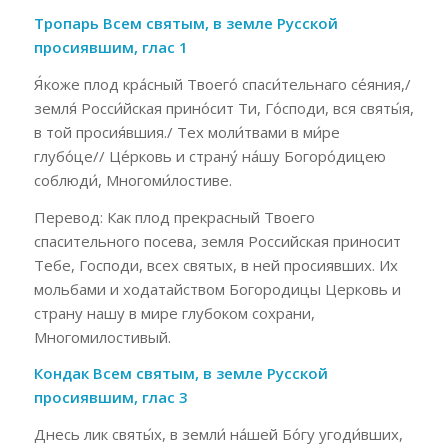
Тропарь Всем святым, в земле Русской
просиявшим, глас 1
Я́коже плод кра́сный Твоего́ спаси́тельнаго се́яния,/
земля́ Росси́йская прино́сит Ти, Го́споди, вся святы́я,
в той просия́вшия./ Тех моли́твами в ми́ре
глубо́це// Це́рковь и страну́ на́шу Богоро́дицею
соблюди́, Многоми́лостиве.
Перевод: Как плод прекрасный Твоего
спасительного посева, земля Российская приносит
Тебе, Господи, всех святых, в ней просиявших. Их
мольбами и ходатайством Богородицы Церковь и
страну нашу в мире глубоком сохрани,
Многомилостивый.
Кондак Всем святым, в земле Русской
просиявшим, глас 3
Днесь лик святы́х, в земли́ на́шей Бо́гу угоди́вших,