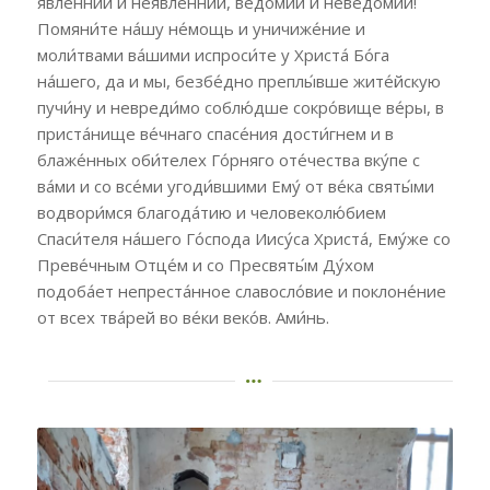
явле́ннии и неявле́ннии, ве́домии и неве́домии!
Помяни́те на́шу не́мощь и уничиже́ние и
моли́твами ва́шими испроси́те у Христа́ Бо́га
на́шего, да и мы, безбе́дно преплы́вше жите́йскую
пучи́ну и невреди́мо соблю́дше сокро́вище ве́ры, в
приста́нище ве́чнаго спасе́ния дости́гнем и в
блаже́нных оби́телех Го́рняго оте́чества вку́пе с
ва́ми и со все́ми угоди́вшими Ему́ от ве́ка святы́ми
водвори́мся благода́тию и человеколю́бием
Спаси́теля на́шего Го́спода Иису́са Христа́, Ему́же со
Преве́чным Отце́м и со Пресвяты́м Ду́хом
подоба́ет непреста́нное славосло́вие и поклоне́ние
от всех тва́рей во ве́ки веко́в. Ами́нь.