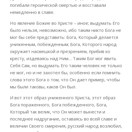
погибали героической смертью и восставали
немедленно в славе.
Но явление Божие во Христе – иное; выдумать Его
было нельзя, невозможно, ибо таким никто Бога не
мог бы себе представить: Бога, Который делается
униженным, побежденным; Бога, Которого народ
окружает насмешкой и презрением, прибив ко
кресту, издеваясь над Ним… Таким Бог мог явить
Себя Сам, но выдумать Его таким человек не только
не мог, но и не захотел бы, особенно если помнить
слова этого Бога о том, что Он дает пример, чтобы
мы были таковы, каков Он был.
И вот этот образ униженного Христа, этот образ
Бога пораженного, Бога побежденного, Бога,
Который так велик, что Он может вынести и
последнее надругание, оставаясь во всей славе и
величии Своего смирения, русский народ возлюбил,