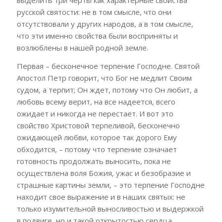
русской святости: не в том смысле, что они
отсутствовали у других народов, а в том смысле,
что эти именно свойства были восприняты и
возлюблены в нашей родной земле.
Первая – бесконечное терпение Господне. Святой
Апостол Петр говорит, что Бог не медлит Своим
судом, а терпит; Он ждет, потому что Он любит, а
любовь всему верит, на все надеется, всего
ожидает и никогда не перестает. И вот это
свойство Христовой терпеливой, бесконечно
ожидающей любви, которое так дорого Ему
обходится, – потому что терпение означает
готовность продолжать выносить, пока не
осуществлена воля Божия, ужас и безобразие и
страшные картины земли, – это терпение Господне
находит свое выражение и в наших святых: не
только изумительной выносливостью и выдержкой
в подвиге, но и такой открытостью сердца,