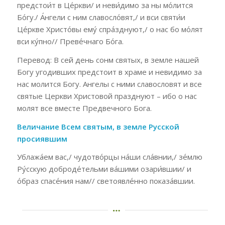
предстои́т в Це́ркви/ и неви́димо за ны мо́лится
Бо́гу./ А́нгели с ним славосло́вят,/ и вси святи́и
Це́ркве Христо́вы ему́ спра́зднуют,/ о нас бо мо́лят
вси ку́пно// Преве́чнаго Бо́га.
Перевод: В сей день сонм святых, в земле нашей
Богу угодивших предстоит в храме и невидимо за
нас молится Богу. Ангелы с ними славословят и все
святые Церкви Христовой празднуют – ибо о нас
молят все вместе Предвечного Бога.
Величание Всем святым, в земле Русской
просиявшим
Ублажа́ем вас,/ чудотво́рцы на́ши сла́внии,/ зе́млю
Ру́сскую доброде́тельми ва́шими озари́вшии/ и
о́браз спасе́ния нам// светоявле́нно показа́вшии.