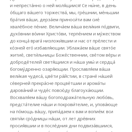
и непреста́нно о ней моля́щиися! Се ны́не, в день
о́бщаго ва́шего торжества́, мы, гре́шнии, ме́ньшии
бра́тия ва́ши, дерза́ем приноси́ти вам сие́
хвале́бное пе́ние. Велича́ем ва́ша вели́кия по́двиги,
духо́внии во́ини Христо́ви, терпе́нием и му́жеством
до конца́ врага́ низложи́вшии и нас от пре́лести и
ко́зней его́ избавля́ющии. Ублажа́ем ва́ше свято́е
житие́, свети́льницы Боже́ственнии, све́том ве́ры и
доброде́телей светя́щиися и на́ша умы́ и сердца́
богому́дренно озаря́ющии. Прославля́ем ва́ша
вели́кая чудеса́, цве́ти ра́йстии, в стране́ на́шей
се́верней прекра́сне процве́тшии и арома́ты
дарова́ний и чуде́с повсю́ду благоуха́ющии.
Восхваля́ем ва́шу богоподража́тельную любо́вь,
предста́телие на́ши и покрови́телие, и, упова́юще
на по́мощь ва́шу, припа́даем к вам и вопие́м: вси
святи́и сро́дницы на́ши, от лет дре́вних
просия́вшии и в после́дния дни подвиза́вшиися,