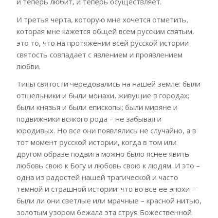
и теперь любит, и теперь осуществляет.
И третья черта, которую мне хочется отметить,
которая мне кажется общей всем русским святым,
это то, что на протяжении всей русской истории
святость совпадает с явлением и проявлением
любви.
Типы святости чередовались на нашей земле: были
отшельники и были монахи, живущие в городах;
были князья и были епископы; были миряне и
подвижники всякого рода – не забывая и
юродивых. Но все они появлялись не случайно, а в
тот момент русской истории, когда в том или
другом образе подвига можно было яснее явить
любовь свою к Богу и любовь свою к людям. И это –
одна из радостей нашей трагической и часто
темной и страшной истории: что во все ее эпохи –
были ли они светлые или мрачные – красной нитью,
золотым узором бежала эта струя Божественной